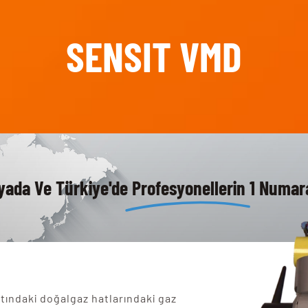
SENSIT VMD
yada Ve Türkiye'de
Profesyonellerin
1 Numara
ındaki doğalgaz hatlarındaki gaz