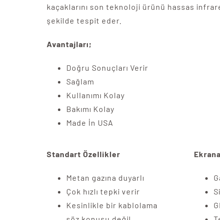
kaçaklarını son teknoloji ürünü hassas infrar
şekilde tespit eder.
Avantajları;
Doğru Sonuçları Verir
Sağlam
Kullanımı Kolay
Bakımı Kolay
Made İn USA
Standart Özellikler
Ekrana
Metan gazına duyarlı
G
Çok hızlı tepki verir
S
Kesinlikle bir kablolama
G
söz konusu değil
T