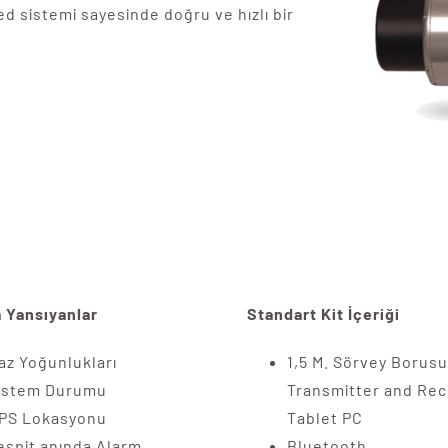
ed sistemi sayesinde doğru ve hızlı bir
 Yansıyanlar
Standart Kit İçeriği
az Yoğunlukları
1,5 M. Sörvey Borusu
istem Durumu
Transmitter and Rec
PS Lokasyonu
Tablet PC
espit anında Alarm
Bluetooth