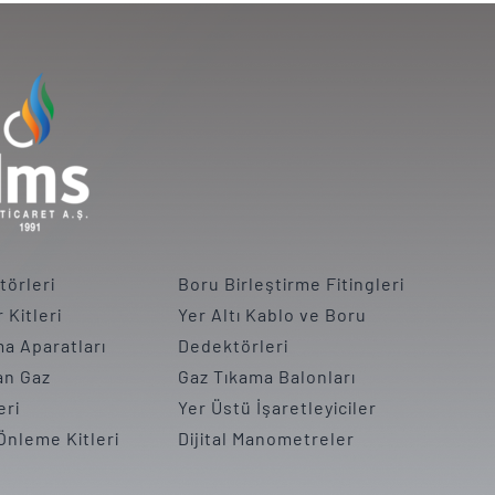
törleri
Boru Birleştirme Fitingleri
 Kitleri
Yer Altı Kablo ve Boru
a Aparatları
Dedektörleri
an Gaz
Gaz Tıkama Balonları
eri
Yer Üstü İşaretleyiciler
Önleme Kitleri
Dijital Manometreler