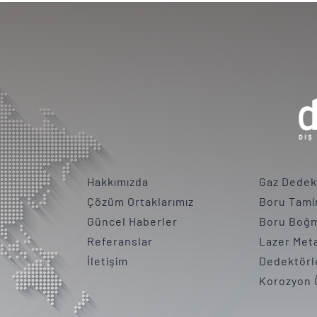
Hakkımızda
Gaz Dedek
Çözüm Ortaklarımız
Boru Tamir
Güncel Haberler
Boru Boğm
Referanslar
Lazer Met
İletişim
Dedektörl
Korozyon 